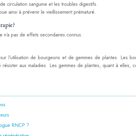
de circulation sanguine et les troubles digestifs.
ue ainsi à prévenir le vieillissement prématuré.
rapie?
le n’a pas de effets secondaires connus.
ur l’utilisation de bourgeons et de gemmes de plantes. Les bo
e résister aux maladies. Les gemmes de plantes, quant à elles, 
ess
leurs
xologue RNCP ?
e régénérative